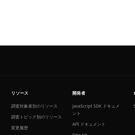
リソース
開発者
調査対象者別のリソース
JavaScript SDK ドキュメ
ント
調査トピック別のリソース
API ドキュメント
変更履歴
llms.txt