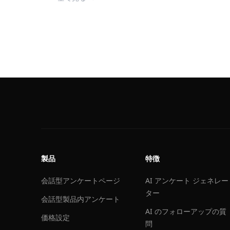
製品
特徴
会話型アンケートページ
AI アンケート ジェネレー
ター
会話型製品内アンケート
AI のフォローアップの質
価格設定
問