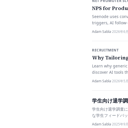
NET PROMOTER SC
NPS for Produ
Seenode uses conve
triggers, AI follow
Adam Sabla
·
2026年6
RECRUITMENT
Why Tailoring
Learn why generic 
discover AI tools 
Adam Sabla
·
2026年5
学生向け退学調
学生向け退学調査に
な学生フィードバッ
Adam Sabla
·
2025年9