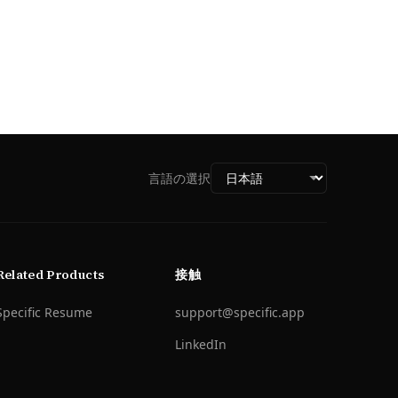
言語の選択
Related Products
接触
Specific Resume
support@specific.app
LinkedIn