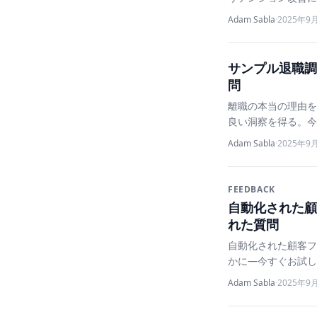
Adam Sabla
·
2025年9
サンプル退職調
問
離職の本当の理由を
良い洞察を得る。今
Adam Sabla
·
2025年9
FEEDBACK
自動化された顧
れた質問
自動化された顧客フ
かに—今すぐお試し
Adam Sabla
·
2025年9