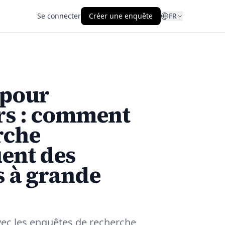
Se connecter
Créer une enquête
FR
 pour
urs : comment
rche
uent des
s à grande
avec les enquêtes de recherche