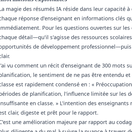
La magie des résumés IA réside dans leur capacité à
chaque réponse d'enseignant en informations clés qu
immédiatement. Pour les questions ouvertes sur les con
chaque détail—qu'il s'agisse des ressources scolaires
opportunités de développement professionnel—puis 
clair.
J'ai vu comment un récit d'enseignant de 300 mots su
planification, le sentiment de ne pas être entendu e
classe est rapidement condensé en : « Préoccupation
périodes de planification, l'influence limitée sur les 
insuffisante en classe. » L'intention des enseignants 
est clair, digeste et prêt pour le rapport.
C'est une amélioration majeure par rapport au coda
plus diligente a du mal à suivre la nuance à travers d