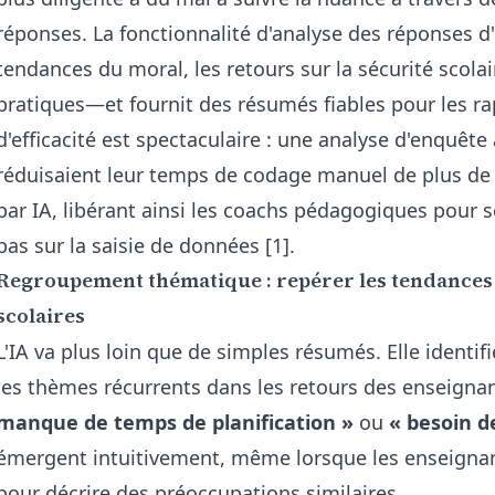
réponses. La fonctionnalité
d'analyse des réponses d
tendances du moral, les retours sur la sécurité scol
pratiques—et fournit des résumés fiables pour les ra
d'efficacité est spectaculaire : une analyse d'enquête 
réduisaient leur temps de codage manuel de plus de
par IA, libérant ainsi les coachs pédagogiques pour s
pas sur la saisie de données [1].
Regroupement thématique : repérer les tendances 
scolaires
L'IA va plus loin que de simples résumés. Elle ident
les thèmes récurrents dans les retours des enseigna
manque de temps de planification »
ou
« besoin 
émergent intuitivement, même lorsque les enseignant
pour décrire des préoccupations similaires.