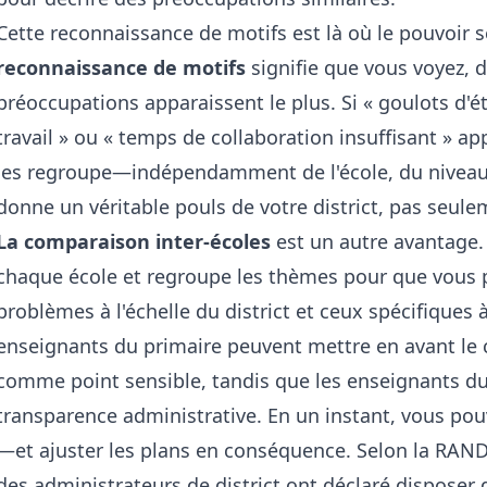
Cette reconnaissance de motifs est là où le pouvoir 
reconnaissance de motifs
signifie que vous voyez, d
préoccupations apparaissent le plus. Si « goulots d'é
travail » ou « temps de collaboration insuffisant » app
les regroupe—indépendamment de l'école, du niveau 
donne un véritable pouls de votre district, pas seule
La comparaison inter-écoles
est un autre avantage. 
chaque école et regroupe les thèmes pour que vous pui
problèmes à l'échelle du district et ceux spécifiques 
enseignants du primaire peuvent mettre en avant l
comme point sensible, tandis que les enseignants du
transparence administrative. En un instant, vous pouve
—et ajuster les plans en conséquence. Selon la RAN
des administrateurs de district ont déclaré disposer