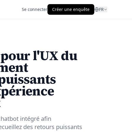
Se connecter
Créer une enquête
FR
 pour l'UX du
mment
 puissants
xpérience
t
hatbot intégré afin
ecueillez des retours puissants