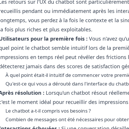
Les retours sur l'UX du chatbot sont particulièrement
recueillis pendant ou immédiatement après les intera
longtemps, vous perdez à la fois le contexte et la sin
la fois plus riches et plus exploitables.
Utilisateurs pour la première fois :
Vous n'avez qu'u
quel point le chatbot semble intuitif lors de la premièr
impressions en temps réel peut révéler des frictions 
détecterez jamais dans des scores de satisfaction gé
À quel point était-il intuitif de commencer votre prem
Qu'est-ce qui vous a dérouté dans l'interface du chatb
Après résolution :
Lorsqu'un chatbot résout réellemen
c'est le moment idéal pour recueillir des impression
Le chatbot a-t-il compris vos besoins ?
Combien de messages ont été nécessaires pour obteni
Interactions échouées :
Si une conversation déraille