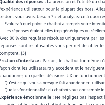
Qualité des réponses :
La précision et l'utilité du c
l'expérience utilisateur pour la plupart des bots. All
ce dont vous aviez besoin ? » et analysez ce à quoi r
Évaluez à quel point le chatbot a compris votre intenti
Les réponses étaient-elles trop génériques ou réelleme
Avec 80 % des requêtes résolues uniquement par les b
réponses sont insuffisantes vous permet de cibler les
comptent. [3]
Friction d'interface :
Parfois, le chatbot lui-même n'
façon dont les utilisateurs y accèdent et le naviguent.
abandonner, ou quelles décisions UX ne fonctionnen
Qu'est-ce qui vous a presque fait abandonner l'utilisat
Quelles fonctionnalités du chatbot vous ont semblé inu
Expérience émotionnelle :
Ne négligez pas l'aspect
et après l'utilisation du chatbot influencent la confia