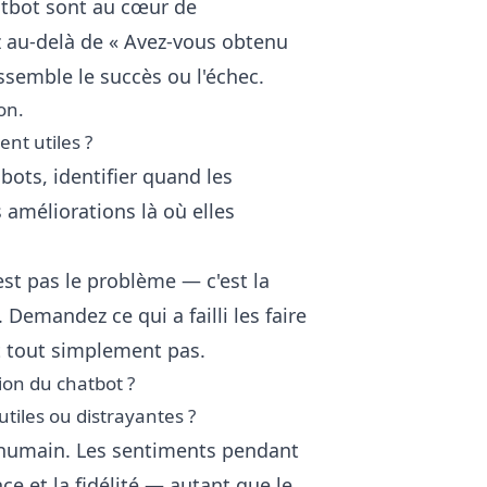
hatbot sont au cœur de
ez au-delà de « Avez-vous obtenu
essemble le succès ou l'échec.
on.
nt utiles ?
ots, identifier quand les
 améliorations là où elles
est pas le problème — c'est la
 Demandez ce qui a failli les faire
t tout simplement pas.
ion du chatbot ?
tiles ou distrayantes ?
 humain. Les sentiments pendant
nce et la fidélité — autant que le