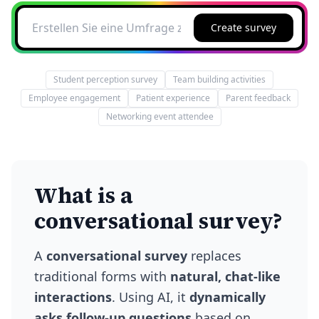
Create survey
Student perception survey
Team building activities
Employee engagement
Patient experience
Parent feedback
Networking event attendee
What is a
conversational survey?
A
conversational survey
replaces
traditional forms with
natural, chat-like
interactions
. Using AI, it
dynamically
asks follow-up questions
based on