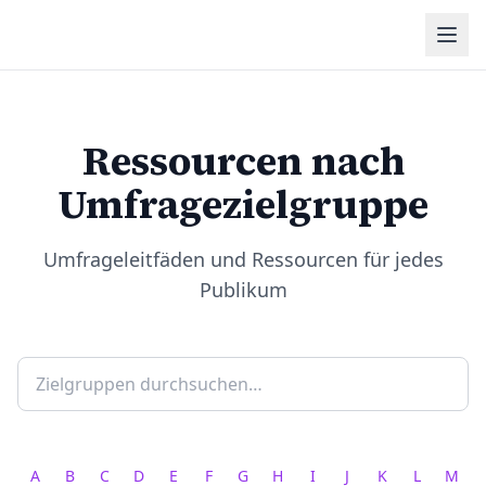
Ressourcen nach
Umfragezielgruppe
Umfrageleitfäden und Ressourcen für jedes
Publikum
A
B
C
D
E
F
G
H
I
J
K
L
M