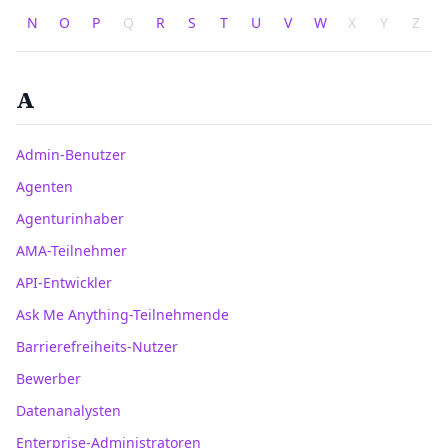
N
O
P
Q
R
S
T
U
V
W
X
Y
Z
A
Admin-Benutzer
Agenten
Agenturinhaber
AMA-Teilnehmer
API-Entwickler
Ask Me Anything-Teilnehmende
Barrierefreiheits-Nutzer
Bewerber
Datenanalysten
Enterprise-Administratoren