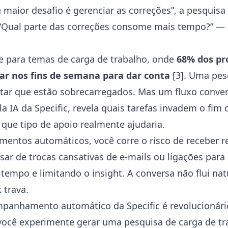
 maior desafio é gerenciar as correções”, a pesquis
“Qual parte das correções consome mais tempo?” —
e para temas de carga de trabalho, onde
68% dos pr
ar nos fins de semana para dar conta
[3]
. Uma pes
tar que estão sobrecarregados. Mas um fluxo conver
a IA da Specific, revela quais tarefas invadem o fi
 que tipo de apoio realmente ajudaria.
ntos automáticos, você corre o risco de receber r
isar de trocas cansativas de e-mails ou ligações para
empo e limitando o insight. A conversa não flui na
 trava.
mpanhamento automático
da Specific é revolucioná
ocê experimente gerar uma pesquisa de carga de tra