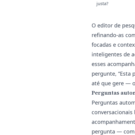
justa?
O
editor de pesq
refinando-as com
focadas e conte
inteligentes de
esses acompanha
pergunte, “Esta 
até que gere — o
Perguntas auto
Perguntas automá
conversacionais 
acompanhamento
pergunta — como