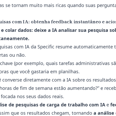
as se tornam muito mais ricas quando suas pergunt
uisas com IA: obtenha feedback instantâneo e aci
e colar dados: deixe a IA analisar sua pesquisa so
ntaneamente.
quisas com IA da Specific resume automaticamente 
rtas ou não.
-chave (por exemplo, quais tarefas administrativas s
ras que você gastaria em planilhas.
ê
converse diretamente com a IA sobre os resultados
 horas de fim de semana estão aumentando?” e rece
 focada nos seus dados reais.
lise de pesquisas de carga de trabalho com IA
e
fe
ssim que os resultados chegam, tornando
a análise