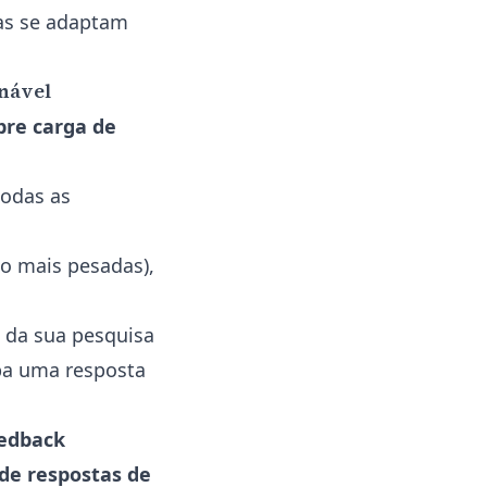
as se adaptam
onável
bre carga de
todas as
ão mais pesadas),
 da sua pesquisa
ba uma resposta
edback
 de respostas de