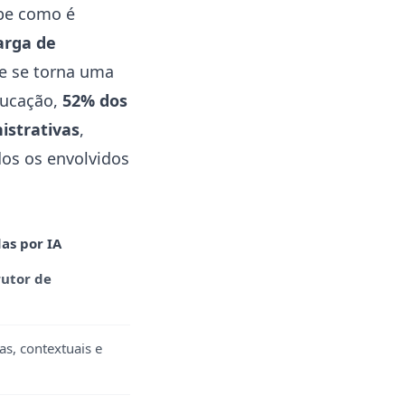
abe como é
arga de
te se torna uma
ducação,
52% dos
istrativas
,
dos os envolvidos
as por IA
rutor de
as, contextuais e