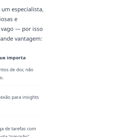
 um especialista,
iosas e
 vago — por isso
grande vantagem:
que importa
ntos de dor, não
o.
lexão para insights
ga de tarefas com
evita “sim/não”.