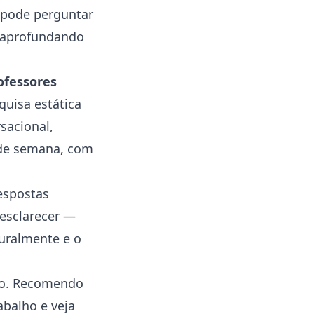
a pode perguntar
 aprofundando
ofessores
quisa estática
sacional,
m de semana, com
espostas
 esclarecer —
turalmente e o
rio. Recomendo
balho e veja