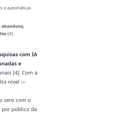
es e automáticas
s abandono,
dos
[4]
squisas com IA
onadas e
onais
[4]
. Com a
lto nível —
o zero
com o
s por
público da