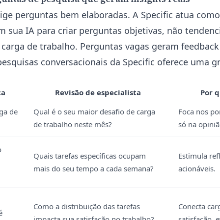
xige perguntas bem elaboradas. A Specific atua como
 sua IA para criar perguntas objetivas, não tendenc
 carga de trabalho. Perguntas vagas geram feedback
pesquisas conversacionais da Specific oferece uma 
ca
Revisão de especialista
Por 
ga de
Qual é o seu maior desafio de carga
Foca nos po
de trabalho neste mês?
só na opiniã
o
Quais tarefas específicas ocupam
Estimula ref
mais do seu tempo a cada semana?
acionáveis.
Como a distribuição das tarefas
Conecta car
é
impacta sua satisfação no trabalho?
satisfação, 