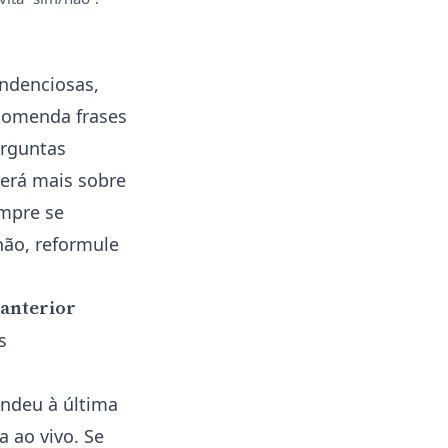
endenciosas,
ecomenda frases
erguntas
erá mais sobre
mpre se
não, reformule
anterior
s
ndeu à última
 ao vivo. Se