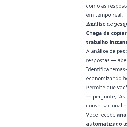
como as respost
em tempo real.
Análise de pesq
Chega de copiar 
trabalho insta
A análise de pes
respostas — abe
Identifica temas
economizando ho
Permite que voc
— pergunte, “As
conversacional e
Você recebe
aná
automatizado
a