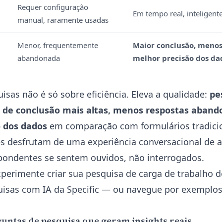
Requer configuração
Em tempo real, inteligent
manual, raramente usadas
Menor, frequentemente
Maior conclusão, meno
abandonada
melhor precisão dos da
isas não é só sobre eficiência. Eleva a qualidade:
pe
 de conclusão mais altas, menos respostas aband
 dos dados
em comparação com formulários tradici
res desfrutam de uma experiência conversacional de a
pondentes se sentem ouvidos, não interrogados.
perimente criar sua pesquisa de carga de trabalho d
uisas com IA da Specific — ou navegue por exemplo
untas de pesquisa que geram insights reais