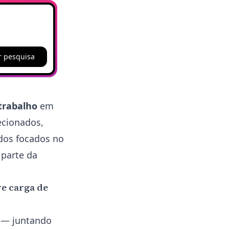
r pesquisa
trabalho
em
ecionados,
odos focados no
 parte da
re carga de
e — juntando