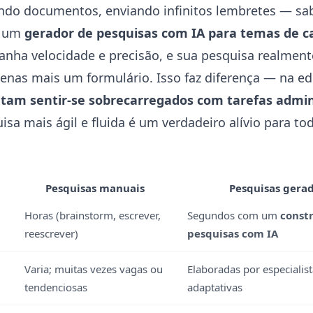
ando documentos, enviando infinitos lembretes — s
m um
gerador de pesquisas com IA para temas de c
ganha velocidade e precisão, e sua pesquisa realmen
enas mais um formulário. Isso faz diferença — na e
atam sentir-se sobrecarregados com tarefas admin
sa mais ágil e fluida é um verdadeiro alívio para to
Pesquisas manuais
Pesquisas gerad
Horas (brainstorm, escrever,
Segundos com um
const
reescrever)
pesquisas com IA
Varia; muitas vezes vagas ou
Elaboradas por especialist
tendenciosas
adaptativas