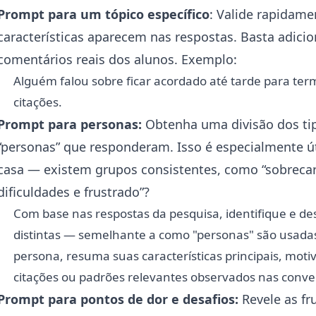
Prompt para um tópico específico
: Valide rapidame
características aparecem nas respostas. Basta adicion
comentários reais dos alunos. Exemplo:
Alguém falou sobre ficar acordado até tarde para term
citações.
Prompt para personas:
Obtenha uma divisão dos tip
“personas” que responderam. Isso é especialmente út
casa — existem grupos consistentes, como “sobrec
dificuldades e frustrado”?
Com base nas respostas da pesquisa, identifique e de
distintas — semelhante a como "personas" são usada
persona, resuma suas características principais, moti
citações ou padrões relevantes observados nas conve
Prompt para pontos de dor e desafios:
Revele as fr