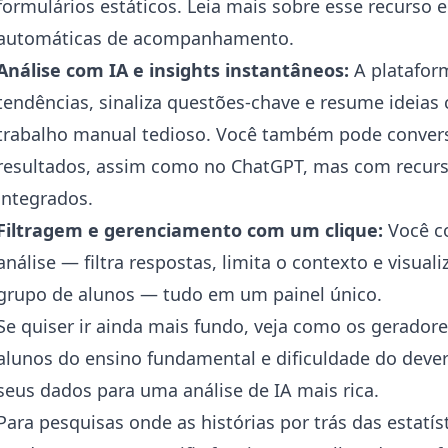
formulários estáticos. Leia mais sobre esse recurso
automáticas de acompanhamento
.
Análise com IA e insights instantâneos:
A platafor
tendências, sinaliza questões-chave e resume ideias
trabalho manual tedioso. Você também pode convers
resultados, assim como no ChatGPT, mas com recurso
integrados.
Filtragem e gerenciamento com um clique:
Você co
análise — filtra respostas, limita o contexto e visua
grupo de alunos — tudo em um painel único.
Se quiser ir ainda mais fundo, veja como os
geradore
alunos do ensino fundamental e dificuldade do dever
seus dados para uma análise de IA mais rica.
Para pesquisas onde as histórias por trás das estatí