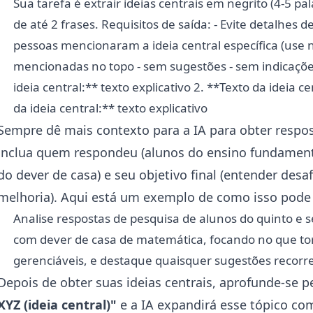
Sua tarefa é extrair ideias centrais em negrito (4-5 pal
de até 2 frases. Requisitos de saída: - Evite detalhes 
pessoas mencionaram a ideia central específica (use 
mencionadas no topo - sem sugestões - sem indicaçõe
ideia central:** texto explicativo 2. **Texto da ideia ce
da ideia central:** texto explicativo
Sempre dê mais contexto para a IA para obter respo
inclua quem respondeu (alunos do ensino fundamental
do dever de casa) e seu objetivo final (entender desaf
melhoria). Aqui está um exemplo de como isso pode 
Analise respostas de pesquisa de alunos do quinto e 
com dever de casa de matemática, focando no que torn
gerenciáveis, e destaque quaisquer sugestões recorr
Depois de obter suas ideias centrais, aprofunde-se 
XYZ (ideia central)"
e a IA expandirá esse tópico co