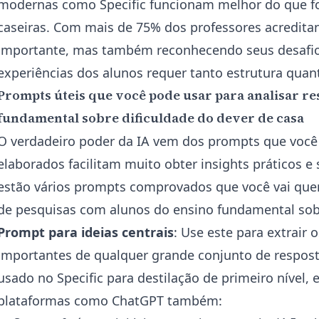
modernas como Specific funcionam melhor do que fo
caseiras. Com mais de 75% dos professores acredita
importante, mas também reconhecendo seus desafio
experiências dos alunos requer tanto estrutura quanto
Prompts úteis que você pode usar para analisar re
fundamental sobre dificuldade do dever de casa
O verdadeiro poder da IA vem dos prompts que você
elaborados facilitam muito obter insights práticos e 
estão vários prompts comprovados que você vai quer
de pesquisas com alunos do ensino fundamental sob
Prompt para ideias centrais
: Use este para extrair 
importantes de qualquer grande conjunto de resposta
usado no Specific para destilação de primeiro nível,
plataformas como ChatGPT também: