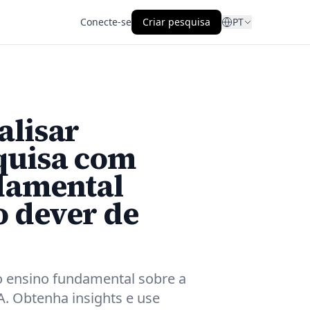
Conecte-se
Criar pesquisa
PT
alisar
quisa com
damental
o dever de
o ensino fundamental sobre a
A. Obtenha insights e use