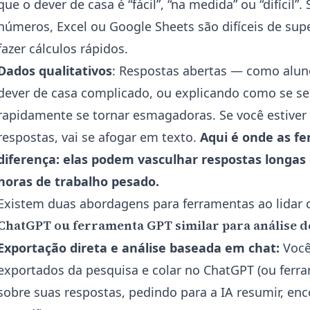
que o dever de casa é “fácil”, “na medida” ou “difícil
números, Excel ou Google Sheets são difíceis de sup
fazer cálculos rápidos.
Dados qualitativos
: Respostas abertas — como alun
dever de casa complicado, ou explicando como se s
rapidamente se tornar esmagadoras. Se você estive
respostas, vai se afogar em texto.
Aqui é onde as f
diferença: elas podem vasculhar respostas longas
horas de trabalho pesado.
Existem duas abordagens para ferramentas ao lidar c
ChatGPT ou ferramenta GPT similar para análise d
Exportação direta e análise baseada em chat:
Você
exportados da pesquisa e colar no ChatGPT (ou ferra
sobre suas respostas, pedindo para a IA resumir, en