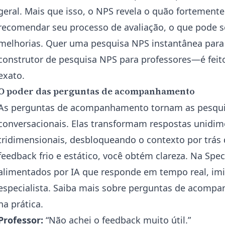
geral. Mais que isso, o NPS revela o quão fortement
recomendar seu processo de avaliação, o que pode 
melhorias. Quer uma pesquisa NPS instantânea para
construtor de pesquisa NPS para professores
—é feit
exato.
O poder das perguntas de acompanhamento
As perguntas de acompanhamento tornam as pesqui
conversacionais. Elas transformam respostas unidim
tridimensionais, desbloqueando o contexto por trás
feedback frio e estático, você obtém clareza. Na Sp
alimentados por IA que responde em tempo real, im
especialista. Saiba mais sobre
perguntas de acompa
na prática.
Professor:
“Não achei o feedback muito útil.”