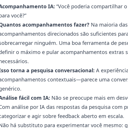
Acompanhamento IA:
“Você poderia compartilhar o 
para você?”
Quantos acompanhamentos fazer?
Na maioria das
acompanhamentos direcionados são suficientes para
sobrecarregar ninguém. Uma boa ferramenta de pesq
definir o máximo e pular acompanhamentos extras se
necessários.
Isso torna a pesquisa conversacional:
A experiênci
acompanhamentos contextuais—parece uma conversa
genérico.
Análise fácil com IA:
Não se preocupe mais em desve
Com
análise por IA das respostas da pesquisa com p
categorizar e agir sobre feedback aberto em escala.
Não há substituto para experimentar você mesmo: g