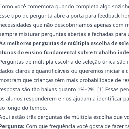
Como você comemora quando completa algo sozinh
Esse tipo de pergunta abre a porta para feedback ho
necessidades que não descobriríamos apenas com 
sempre misturar perguntas abertas e fechadas para 
As melhores perguntas de múltipla escolha de sel
alunos do ensino fundamental sobre trabalho ind
Perguntas de múltipla escolha de seleção única sã
dados claros e quantificáveis ou queremos iniciar a
mostram que crianças têm mais probabilidade de re
resposta são tão baixas quanto 1%–2%. [1] Essas per
os alunos responderem e nos ajudam a identificar
ao longo do tempo.
Aqui estão três perguntas de múltipla escolha que v
Pergunta:
Com que frequência você gosta de fazer t