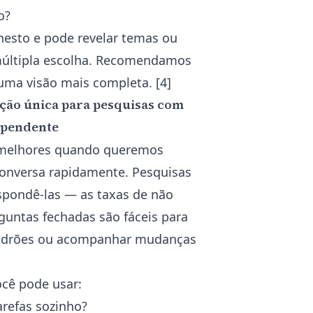
o?
nesto e pode revelar temas ou
múltipla escolha. Recomendamos
uma visão mais completa. [4]
eção única para pesquisas com
ependente
o melhores quando queremos
 conversa rapidamente. Pesquisas
spondê-las — as taxas de não
guntas fechadas são fáceis para
 padrões ou acompanhar mudanças
ocê pode usar:
arefas sozinho?