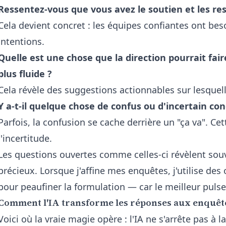
Ressentez-vous que vous avez le soutien et les re
Cela devient concret : les équipes confiantes ont be
intentions.
Quelle est une chose que la direction pourrait fa
plus fluide ?
Cela révèle des suggestions actionnables sur lesquel
Y a-t-il quelque chose de confus ou d'incertain c
Parfois, la confusion se cache derrière un "ça va". C
l'incertitude.
Les questions ouvertes comme celles-ci révèlent souv
précieux. Lorsque j'affine mes enquêtes, j'utilise des
pour peaufiner la formulation — car le meilleur puls
Comment l'IA transforme les réponses aux enquêt
Voici où la vraie magie opère : l'IA ne s'arrête pas à