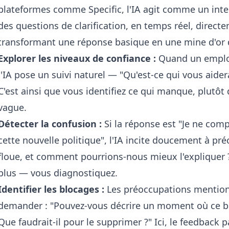
plateformes comme Specific, l'IA agit comme un inter
des questions de clarification, en temps réel, direct
transformant une réponse basique en une mine d'or 
Explorer les niveaux de confiance :
Quand un employé
l'IA pose un suivi naturel — "Qu'est-ce qui vous aidera
C'est ainsi que vous identifiez ce qui manque, plutôt
vague.
Détecter la confusion :
Si la réponse est "Je ne com
cette nouvelle politique", l'IA incite doucement à pré
floue, et comment pourrions-nous mieux l'expliquer 
plus — vous diagnostiquez.
Identifier les blocages :
Les préoccupations mentionn
demander : "Pouvez-vous décrire un moment où ce blo
Que faudrait-il pour le supprimer ?" Ici, le feedback