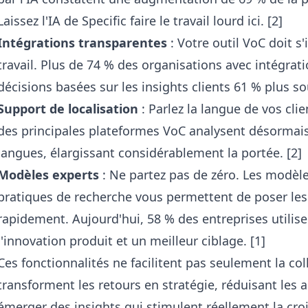
Laissez l'IA de Specific faire le travail lourd ici.
[2]
Intégrations transparentes
: Votre outil VoC doit s
travail. Plus de 74 % des organisations avec intégr
décisions basées sur les insights clients 61 % plus so
Support de localisation
: Parlez la langue de vos cli
des principales plateformes VoC analysent désormais 
langues, élargissant considérablement la portée. [2]
Modèles experts
: Ne partez pas de zéro. Les modèle
pratiques de recherche vous permettent de poser les
rapidement. Aujourd'hui, 58 % des entreprises utili
l'innovation produit et un meilleur ciblage. [1]
Ces fonctionnalités ne facilitent pas seulement la co
transforment les retours en stratégie, réduisant les 
émerger des insights qui stimulent réellement la cro