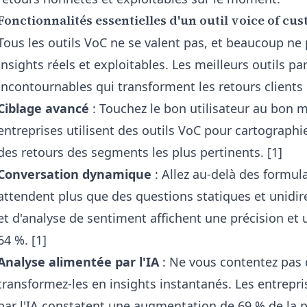
Fonctionnalités essentielles d'un outil voice of 
Tous les outils VoC ne se valent pas, et beaucoup ne 
insights réels et exploitables. Les meilleurs outils p
incontournables qui transforment les retours clients
Ciblage avancé
: Touchez le bon utilisateur au bon 
entreprises utilisent des outils VoC pour cartographie
des retours des segments les plus pertinents. [1]
Conversation dynamique
: Allez au-delà des formula
attendent plus que des questions statiques et unidire
et d'analyse de sentiment affichent une précision et 
64 %. [1]
Analyse alimentée par l'IA
: Ne vous contentez pas 
transformez-les en insights instantanés. Les entrepris
par l'IA constatent une augmentation de 69 % de la pr