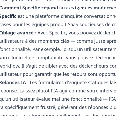
Comment Specific répond aux exigences moderne
Specific
est une plateforme d'enquête conversationne
cases pour les équipes produit SaaS soucieuses de cro
Ciblage avancé
: Avec Specific, vous pouvez déclenc
utilisateurs à des moments clés — comme juste après 
fonctionnalité. Par exemple, lorsqu'un utilisateur te
votre logiciel de comptabilité, vous pouvez déclench
workflow. Il s'agit de cibler avec des déclencheurs 
utilisateur pour garantir que les retours sont opport
Relances IA
: Les formulaires d'enquête statiques la
réponse. Laissez plutôt l'IA agir comme votre intervi
qu'un utilisateur évalue mal une fonctionnalité — l
l'a spécifiquement frustré, générant des réponses pl
comment cela fonctionne réellement avec
les questi