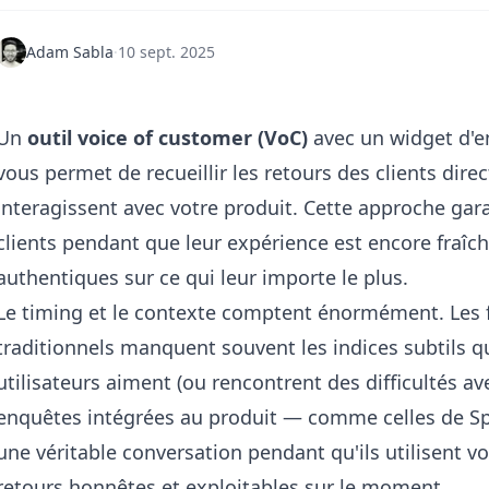
Adam Sabla
·
10 sept. 2025
Un
outil voice of customer (VoC)
avec un widget d'e
vous permet de recueillir les retours des clients direc
interagissent avec votre produit. Cette approche gar
clients pendant que leur expérience est encore fraîch
authentiques sur ce qui leur importe le plus.
Le timing et le contexte comptent énormément. Les 
traditionnels manquent souvent les indices subtils q
utilisateurs aiment (ou rencontrent des difficultés av
enquêtes intégrées au produit — comme celles de
Sp
une véritable conversation pendant qu'ils utilisent v
retours honnêtes et exploitables sur le moment.