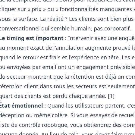
cliquer sur « prix » ou « fonctionnalités manquantes 
sous la surface. La réalité ? Les clients sont bien plu
conversationnel qui semble humain, pas corporatif.
Le timing est important :
Intervenir avec une enquê
au moment exact de l'annulation augmente prouvé l
quand le retour est frais et l'expérience en tête. Les
ou envoyées par email ont un engagement prévisible t
du secteur montrent que la rétention est déjà un comb
rétention client dans tous les secteurs est seulement 
quart des clients est perdu chaque année. [1]
État émotionnel :
Quand les utilisateurs partent, c'e
déception ou même colère. Si vous essayez de recueil
liste de contrôle robotique, vous obtiendrez des donné
aucune donnée. Au lieu de cela, vous devez faire pre