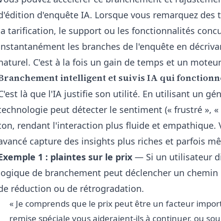
d'édition d'enquête IA
. Lorsque vous remarquez de
la tarification, le support ou les fonctionnalités co
instantanément les branches de l'enquête en décriv
naturel. C'est à la fois un gain de temps et un moteur
Branchement intelligent et suivis IA qui fonction
C'est là que l'IA justifie son utilité. En utilisant un
gén
technologie peut détecter le sentiment (« frustré », «
ton, rendant l'interaction plus fluide et empathiqu
avancé capture des insights plus riches et parfois mê
Exemple 1 : plaintes sur le prix
— Si un utilisateur di
logique de branchement peut déclencher un chemin
de réduction ou de rétrogradation.
« Je comprends que le prix peut être un facteur impor
remise spéciale vous aideraient-ils à continuer, ou so