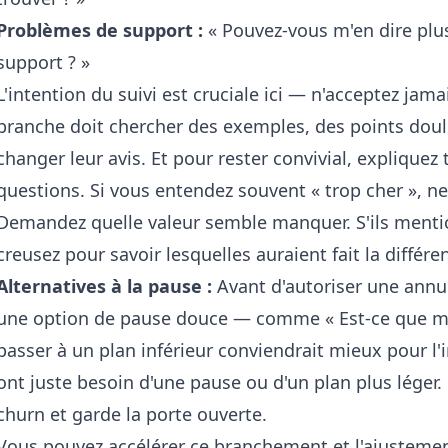
Problèmes de support :
« Pouvez-vous m'en dire plus
support ? »
L'intention du suivi est cruciale ici — n'acceptez ja
branche doit chercher des exemples, des points doul
changer leur avis. Et pour rester convivial, explique
questions. Si vous entendez souvent « trop cher », n
Demandez quelle valeur semble manquer. S'ils mentio
creusez pour savoir lesquelles auraient fait la différe
Alternatives à la pause :
Avant d'autoriser une annu
une option de pause douce — comme « Est-ce que m
passer à un plan inférieur conviendrait mieux pour l'
ont juste besoin d'une pause ou d'un plan plus léger. O
churn et garde la porte ouverte.
Vous pouvez accélérer ce branchement et l'ajusteme