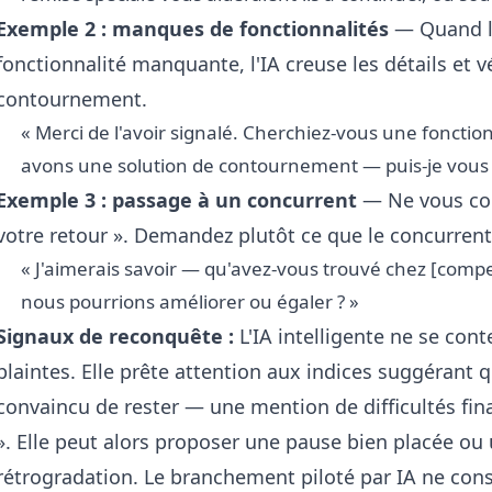
Exemple 2 : manques de fonctionnalités
— Quand le
fonctionnalité manquante, l'IA creuse les détails et vé
contournement.
« Merci de l'avoir signalé. Cherchiez-vous une fonction
avons une solution de contournement — puis-je vous a
Exemple 3 : passage à un concurrent
— Ne vous con
votre retour ». Demandez plutôt ce que le concurrent
« J'aimerais savoir — qu'avez-vous trouvé chez [compet
nous pourrions améliorer ou égaler ? »
Signaux de reconquête :
L'IA intelligente ne se cont
plaintes. Elle prête attention aux indices suggérant qu
convaincu de rester — une mention de difficultés fina
». Elle peut alors proposer une pause bien placée o
rétrogradation. Le
branchement piloté par IA
ne consi