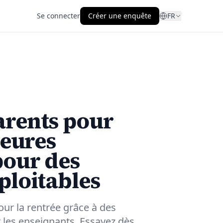
Se connecter
Créer une enquête
FR
arents pour
leures
pour des
ploitables
ur la rentrée grâce à des
 les enseignants. Essayez dès