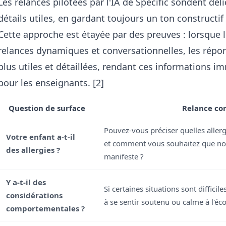
Les relances pilotées par l'IA de Specific sondent dé
détails utiles, en gardant toujours un ton constructif 
Cette approche est étayée par des preuves : lorsque 
relances dynamiques et conversationnelles, les répo
plus utiles et détaillées, rendant ces informations 
pour les enseignants. [2]
Question de surface
Relance co
Pouvez-vous préciser quelles allerg
Votre enfant a-t-il
et comment vous souhaitez que nous
des allergies ?
manifeste ?
Y a-t-il des
Si certaines situations sont difficile
considérations
à se sentir soutenu ou calme à l'éco
comportementales ?