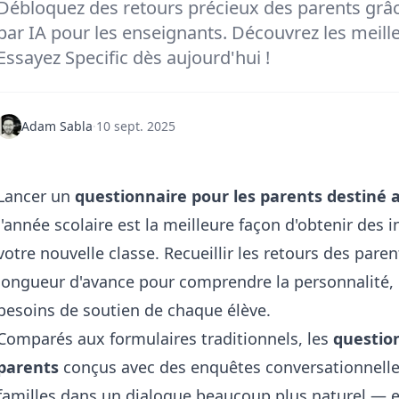
Débloquez des retours précieux des parents grâc
par IA pour les enseignants. Découvrez les meill
Essayez Specific dès aujourd'hui !
Adam Sabla
·
10 sept. 2025
Lancer un
questionnaire pour les parents destiné 
l'année scolaire est la meilleure façon d'obtenir des 
votre nouvelle classe. Recueillir les retours des pa
longueur d'avance pour comprendre la personnalité, l
besoins de soutien de chaque élève.
Comparés aux formulaires traditionnels, les
question
parents
conçus avec des enquêtes conversationnelles
familles dans un dialogue beaucoup plus naturel — e