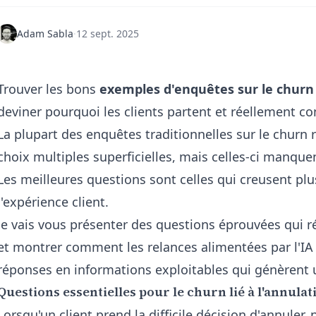
Adam Sabla
·
12 sept. 2025
Trouver les bons
exemples d'enquêtes sur le churn
deviner pourquoi les clients partent et réellement c
La plupart des enquêtes traditionnelles sur le churn
choix multiples superficielles, mais celles-ci manquen
Les meilleures questions sont celles qui creusent p
l'expérience client.
Je vais vous présenter des questions éprouvées qui 
et montrer comment les relances alimentées par l'IA
réponses en informations exploitables qui génèrent
Questions essentielles pour le churn lié à l'annulati
Lorsqu'un client prend la difficile décision d'annuler