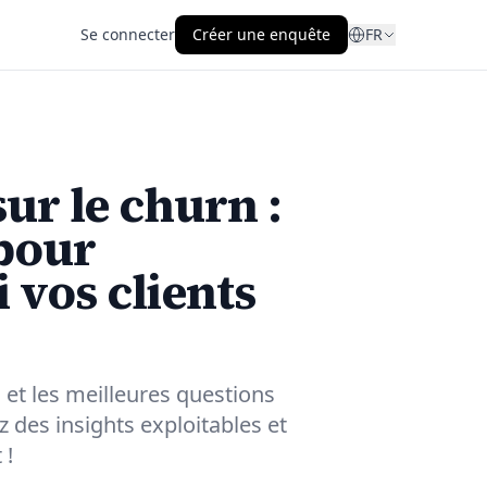
Se connecter
Créer une enquête
FR
ur le churn :
 pour
vos clients
et les meilleures questions
z des insights exploitables et
 !