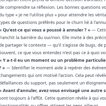
de comprendre sa réflexion. Les bonnes questions vo
du type « je ne l'utilise plus » pour atteindre les vér
types de questions préférés pour le churn lié à l'annu
« Qu'est-ce qui vous a poussé à annuler ? »
— Cette
franchit la barrière du oui/non. Elle invite à des préci
de partager le contexte — qu'il s'agisse de bugs, de 
Souvent, ce que vous entendez n'est pas ce à quoi vo
« Y a-t-il eu un moment ou un problème particulie
? »
— Identifier le moment aide à repérer des événem
changements qui ont motivé l'action. Cela peut révél
défaillances du support, pas seulement un éloigneme
« Avant d'annuler, avez-vous envisagé une autre s
sont toujours à l'affût. Cette question révèle à qui vo
fonctionnalités ou offres attirent les gens ailleurs.