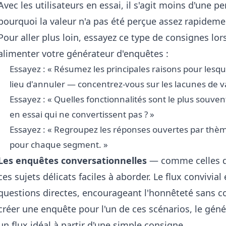
Avec les utilisateurs en essai, il s'agit moins d'une 
pourquoi la valeur n'a pas été perçue assez rapideme
Pour aller plus loin, essayez ce type de consignes lo
alimenter votre générateur d'enquêtes :
Essayez : « Résumez les principales raisons pour lesqu
lieu d'annuler — concentrez-vous sur les lacunes de vale
Essayez : « Quelles fonctionnalités sont le plus souve
en essai qui ne convertissent pas ? »
Essayez : « Regroupez les réponses ouvertes par thè
pour chaque segment. »
Les enquêtes conversationnelles
— comme celles q
ces sujets délicats faciles à aborder. Le flux convivial
questions directes, encourageant l'honnêteté sans co
créer une enquête pour l'un de ces scénarios, le
géné
un flux idéal à partir d'une simple consigne.