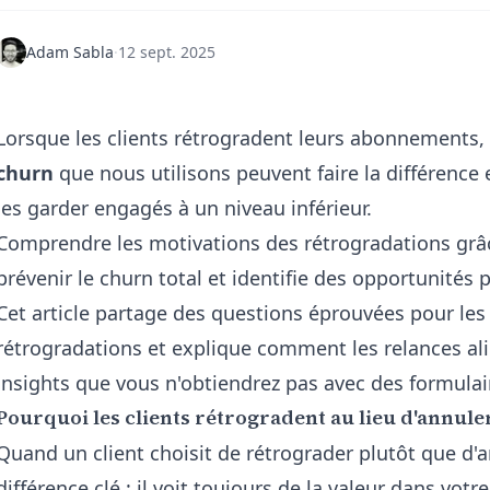
Adam Sabla
·
12 sept. 2025
Lorsque les clients rétrogradent leurs abonnements,
churn
que nous utilisons peuvent faire la différence
les garder engagés à un niveau inférieur.
Comprendre les motivations des rétrogradations grâ
prévenir le churn total et identifie des opportunités p
Cet article partage des questions éprouvées pour les 
rétrogradations et explique comment les relances ali
insights que vous n'obtiendrez pas avec des formulai
Pourquoi les clients rétrogradent au lieu d'annule
Quand un client choisit de rétrograder plutôt que d'a
différence clé : il voit toujours de la valeur dans vot