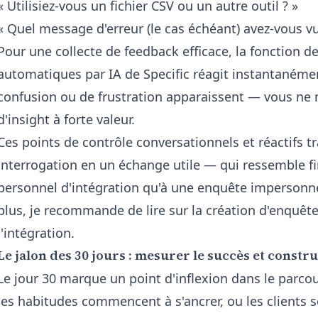
« Utilisiez-vous un fichier CSV ou un autre outil ? »
« Quel message d'erreur (le cas échéant) avez-vous vu
Pour une collecte de feedback efficace, la
fonction de
automatiques par IA de Specific
réagit instantanémen
confusion ou de frustration apparaissent — vous n
d'insight à forte valeur.
Ces points de contrôle conversationnels et réactifs 
interrogation en un échange utile — qui ressemble f
personnel d'intégration qu'à une enquête impersonnel
plus, je recommande de lire sur
la création d'enquêt
l'intégration
.
Le jalon des 30 jours : mesurer le succès et constr
Le jour 30 marque un point d'inflexion dans le parco
les habitudes commencent à s'ancrer, ou les clients 