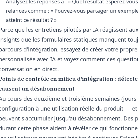
Analysez les réponses à : « Quel résultat espérez-vous
relances comme : « Pouvez-vous partager un exemple 
atteint ce résultat ? »
Parce que les entretiens pilotés par IA réagissent a
insights que les formulaires statiques manquent touj
parcours d'intégration, essayez de créer votre propr
personnalisée avec IA
et voyez comment ces question
conversation en direct.
Points de contrôle en milieu d'intégration : détecte
causent un désabonnement
Au cours des deuxième et troisième semaines (jours 8
configuration à une utilisation réelle du produit — e
peuvent s'accumuler jusqu'au désabonnement. Des po
durant cette phase aident à révéler ce qui fonctionne