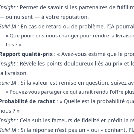
Insight :
Permet de savoir si les partenaires de fulfill
— ou nuisent — à votre réputation.
Suivi IA :
En cas de retard ou de problème, l'IA pourrai
« Que pourrions-nous changer pour rendre la livraison
fois ? »
Rapport qualité-prix
: « Avez-vous estimé que le produ
Insight :
Révèle les points douloureux liés au prix et l
la livraison.
Suivi IA :
Si la valeur est remise en question, suivez av
« Pouvez-vous partager ce qui aurait rendu l'offre plu
Probabilité de rachat
: « Quelle est la probabilité q
nous ? »
Insight :
Cela suit les facteurs de fidélité et prédit la r
Suivi IA :
Si la réponse n'est pas un « oui » confiant, l'