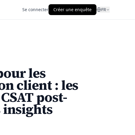
Se connecter
Créer une enquête
FR
pour les
n client : les
 CSAT post-
 insights