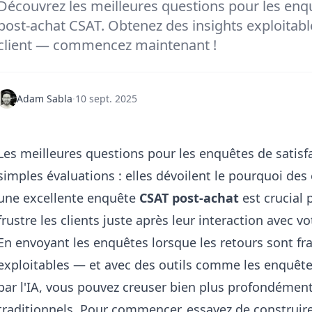
Découvrez les meilleures questions pour les enqu
post-achat CSAT. Obtenez des insights exploitable
client — commencez maintenant !
Adam Sabla
·
10 sept. 2025
Les meilleures questions pour les enquêtes de satisfa
simples évaluations : elles dévoilent le pourquoi des
une excellente enquête
CSAT post-achat
est crucial 
frustre les clients juste après leur interaction avec v
En envoyant les enquêtes lorsque les retours sont fra
exploitables — et avec des outils comme les enquête
par l'IA, vous pouvez creuser bien plus profondément
traditionnels. Pour commencer, essayez de construir