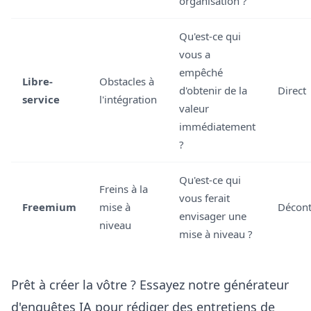
organisation ?
Qu'est-ce qui
vous a
empêché
Libre-
Obstacles à
d'obtenir de la
Direct
service
l'intégration
valeur
immédiatement
?
Qu'est-ce qui
Freins à la
vous ferait
Freemium
mise à
Décont
envisager une
niveau
mise à niveau ?
Prêt à créer la vôtre ? Essayez notre
générateur
d'enquêtes IA
pour rédiger des entretiens de