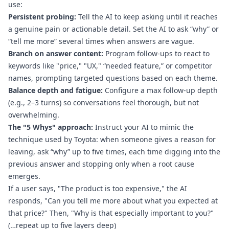
use:
Persistent probing:
Tell the AI to keep asking until it reaches
a genuine pain or actionable detail. Set the AI to ask “why” or
“tell me more” several times when answers are vague.
Branch on answer content:
Program follow-ups to react to
keywords like "price," "UX," “needed feature,” or competitor
names, prompting targeted questions based on each theme.
Balance depth and fatigue:
Configure a max follow-up depth
(e.g., 2–3 turns) so conversations feel thorough, but not
overwhelming.
The "5 Whys" approach:
Instruct your AI to mimic the
technique used by Toyota: when someone gives a reason for
leaving, ask “why” up to five times, each time digging into the
previous answer and stopping only when a root cause
emerges.
If a user says, "The product is too expensive," the AI
responds, "Can you tell me more about what you expected at
that price?" Then, "Why is that especially important to you?"
(…repeat up to five layers deep)